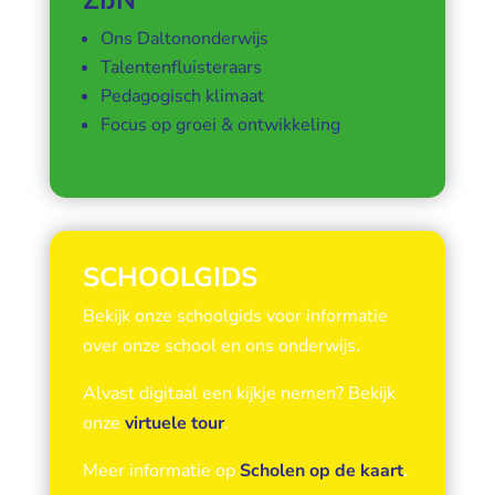
ZIJN
Ons Daltononderwijs
Talentenfluisteraars
Pedagogisch klimaat
Focus op groei & ontwikkeling
SCHOOLGIDS
Bekijk onze schoolgids voor informatie
over onze school en ons onderwijs.
Alvast digitaal een kijkje nemen? Bekijk
onze
virtuele tour
.
Meer informatie op
Scholen op de kaart
.